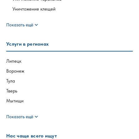
Уничтожение клещей
expand_more
Показать ещё
Услуги в регионах
Липецк
Воронеж
Тула
Тверь
Мытищи
expand_more
Показать ещё
Нас чаще всего ищут