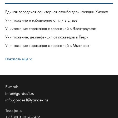
Единая городская санитарная служба дезинфекции Химках
Уничтожение и избавление от тли в Ельце
Уничтожение тараканов с гарантией в Электроуглях
Уничтожение, дезинфекция от кожеедов в Твери
Уничтожение тараканов с гарантией в Мытищах
expand_more
Показать ещё
E-mail:
info@gordes1.ru
info.gordes1@yandex.ru
Телефон:
+7 (800) 101-87-89