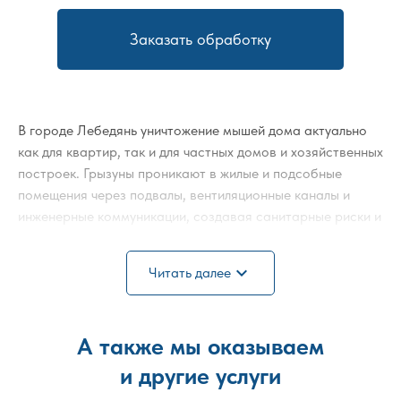
Заказать обработку
В городе
Лебедянь
уничтожение мышей дома актуально
как для квартир, так и для частных домов и хозяйственных
построек. Грызуны проникают в жилые и подсобные
помещения через подвалы, вентиляционные каналы и
инженерные коммуникации, создавая санитарные риски и
повреждая имущество.
expand_more
Читать далее
Обработка помещения должна проводиться
профессионально, с учётом площади объекта и степени
заражения. Применяются методы, направленные на
полное устранение популяции и перекрытие путей
А также мы оказываем
передвижения вредителей.
и другие услуги
Отдельным этапом выполняется обработка подвала от